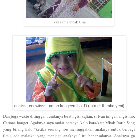
ivan sama mbak Gini
aniiiiss, ceriwiisss. amah kangeen lho :D (foto dr fb mba yeni)
Dan juga waktu ditinggal bundanya buat ngisi kajian, si Ivan ini ga nangis lho.
Ceriaaa banget. Agaknya saya mulai percaya, kalo kata-kata Mbak Ratih Sang
yang bilang kalo "ketika seorang ibu meninggalkan anaknya untuk berbagi
ilmu, ada malaikat yang menjaga anaknya." itu benar adanya. Anaknya ga