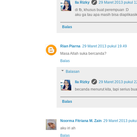
Ila Rizky
29 Maret 2013 pukul 1
di fb, khusus buat perempuan :D
aku ga tau apa masih bisa diaplikas
Balas
Rian Piarna
29 Maret 2013 pukul 19.49
Masa Allah suka bercanda?
Balas
Balasan
Ila Rizky
29 Maret 2013 pukul 2
becanda menurut kita, tapi serius buat
Balas
Noorma Fitriana M. Zain
29 Maret 2013 puku
aku iri ah
Balas