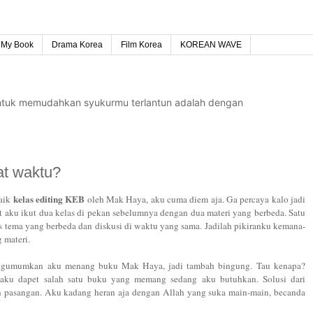
My Book
Drama Korea
Film Korea
KOREAN WAVE
untuk memudahkan syukurmu terlantun adalah dengan
at waktu?
kelas editing KEB
baik
oleh Mak Haya, aku cuma diem aja. Ga percaya kalo jadi
 aku ikut dua kelas di pekan sebelumnya dengan dua materi yang berbeda. Satu
s tema yang berbeda dan diskusi di waktu yang sama. Jadilah pikiranku kemana-
g materi.
engumumkan aku menang buku Mak Haya, jadi tambah bingung.
Tau kenapa?
 aku dapet salah satu buku yang memang sedang aku butuhkan. Solusi dari
n pasangan. Aku kadang heran aja dengan Allah yang suka main-main, becanda