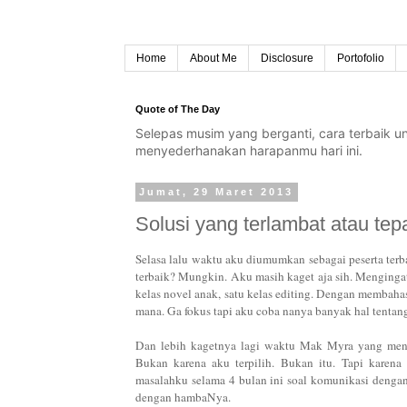
Home
About Me
Disclosure
Portofolio
Quote of The Day
Selepas musim yang berganti, cara terbaik 
menyederhanakan harapanmu hari ini.
Jumat, 29 Maret 2013
Solusi yang terlambat atau tep
Selasa lalu waktu aku diumumkan sebagai peserta ter
terbaik? Mungkin. Aku masih kaget aja sih. Mengingat
kelas novel anak, satu kelas editing. Dengan membaha
mana. Ga fokus tapi aku coba nanya banyak hal tentan
Dan lebih kagetnya lagi waktu Mak Myra yang m
Bukan karena aku terpilih. Bukan itu.
Tapi karena
masalahku selama 4 bulan ini soal komunikasi denga
dengan hambaNya.