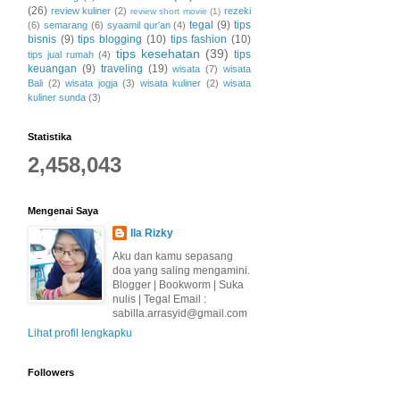
(26)
review kuliner
(2)
rezeki
review short movie
(1)
tegal
(9)
tips
(6)
semarang
(6)
syaamil qur'an
(4)
bisnis
(9)
tips blogging
(10)
tips fashion
(10)
tips kesehatan
(39)
tips
tips jual rumah
(4)
keuangan
(9)
traveling
(19)
wisata
(7)
wisata
Bali
(2)
wisata jogja
(3)
wisata kuliner
(2)
wisata
kuliner sunda
(3)
Statistika
2,458,043
Mengenai Saya
Ila Rizky
Aku dan kamu sepasang
doa yang saling mengamini.
Blogger | Bookworm | Suka
nulis | Tegal Email :
sabilla.arrasyid@gmail.com
Lihat profil lengkapku
Followers