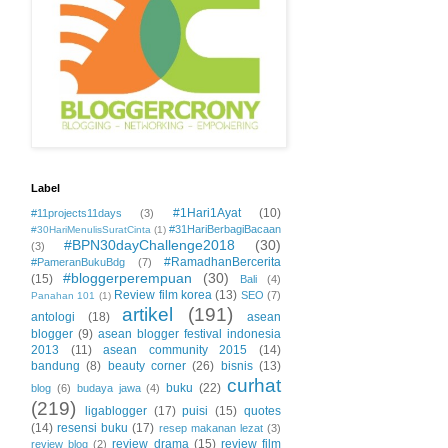
Label
#1Hari1Ayat
(10)
#11projects11days
(3)
#31HariBerbagiBacaan
#30HariMenulisSuratCinta
(1)
#BPN30dayChallenge2018
(30)
(3)
#RamadhanBercerita
#PameranBukuBdg
(7)
#bloggerperempuan
(30)
(15)
Bali
(4)
Review film korea
(13)
SEO
(7)
Panahan 101
(1)
artikel
(191)
antologi
(18)
asean
blogger
(9)
asean blogger festival indonesia
2013
(11)
asean community 2015
(14)
bandung
(8)
beauty corner
(26)
bisnis
(13)
curhat
buku
(22)
blog
(6)
budaya jawa
(4)
(219)
ligablogger
(17)
puisi
(15)
quotes
(14)
resensi buku
(17)
resep makanan lezat
(3)
review drama
(15)
review film
review blog
(2)