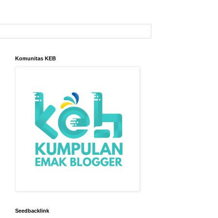
Komunitas KEB
Seedbacklink