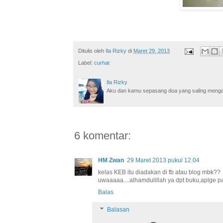
Ditulis oleh
Ila Rizky
di
Maret 29, 2013
Label:
curhat
Ila Rizky
Aku dan kamu sepasang doa yang saling mengamin
6 komentar:
HM Zwan
29 Maret 2013 pukul 12.04
kelas KEB itu diadakan di fb atau blog mbk??
uwaaaaa....alhamdulillah ya dpt buku,aplge pa
Balas
Balasan