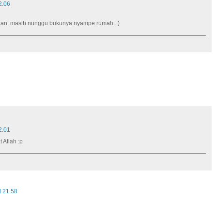
2.06
ikan. masih nunggu bukunya nyampe rumah. :)
2.01
 Allah :p
l 21.58