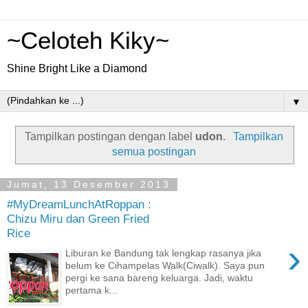
~Celoteh Kiky~
Shine Bright Like a Diamond
▼
Tampilkan postingan dengan label
udon
.
Tampilkan
semua postingan
Jumat, 13 Desember 2013
#MyDreamLunchAtRoppan :
Chizu Miru dan Green Fried
Rice
›
Liburan ke Bandung tak lengkap rasanya jika
belum ke Cihampelas Walk(Ciwalk). Saya pun
pergi ke sana bareng keluarga. Jadi, waktu
pertama k...