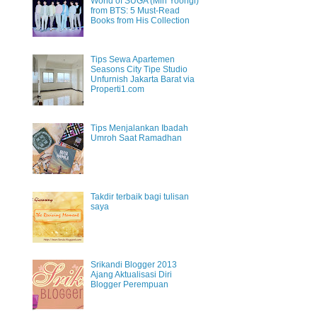
World of SUGA (Min Yoongi)
from BTS: 5 Must-Read
Books from His Collection
Tips Sewa Apartemen
Seasons City Tipe Studio
Unfurnish Jakarta Barat via
Properti1.com
Tips Menjalankan Ibadah
Umroh Saat Ramadhan
Takdir terbaik bagi tulisan
saya
Srikandi Blogger 2013
Ajang Aktualisasi Diri
Blogger Perempuan