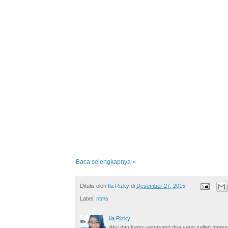
Baca selengkapnya »
Ditulis oleh
Ila Rizky
di
Desember 27, 2015
Label:
ntms
Ila Rizky
Aku dan kamu sepasang doa yang saling mengamin