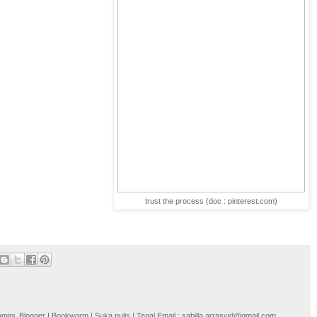
trust the process (doc : pinterest.com)
i. Blogger | Bookworm | Suka nulis | Tegal Email : sabilla.arrasyid@gmail.com