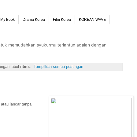
My Book
Drama Korea
Film Korea
KOREAN WAVE
untuk memudahkan syukurmu terlantun adalah dengan
engan label
ntms
.
Tampilkan semua postingan
 atau lancar tanpa