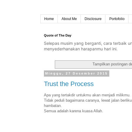
Home
About Me
Disclosure
Portofolio
Quote of The Day
Selepas musim yang berganti, cara terbaik 
menyederhanakan harapanmu hari ini.
Tampilkan postingan d
Minggu, 27 Desember 2015
Trust the Process
Apa yang tertakdir untukmu akan menjadi milikmu.
Tidak peduli bagaimana caranya, lewat jalan berliku
hambatan.
Semua adalah karena kuasa Allah.