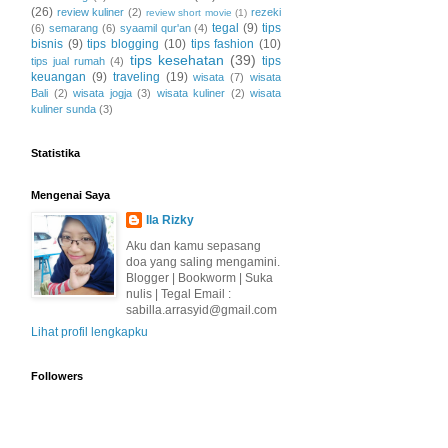
(26)
review kuliner
(2)
rezeki
review short movie
(1)
tegal
(9)
tips
(6)
semarang
(6)
syaamil qur'an
(4)
bisnis
(9)
tips blogging
(10)
tips fashion
(10)
tips kesehatan
(39)
tips
tips jual rumah
(4)
keuangan
(9)
traveling
(19)
wisata
(7)
wisata
Bali
(2)
wisata jogja
(3)
wisata kuliner
(2)
wisata
kuliner sunda
(3)
Statistika
Mengenai Saya
Ila Rizky
Aku dan kamu sepasang
doa yang saling mengamini.
Blogger | Bookworm | Suka
nulis | Tegal Email :
sabilla.arrasyid@gmail.com
Lihat profil lengkapku
Followers