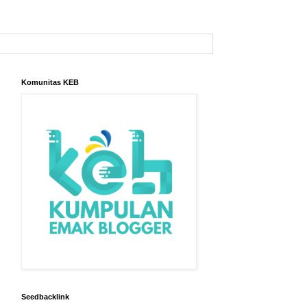
Komunitas KEB
Seedbacklink