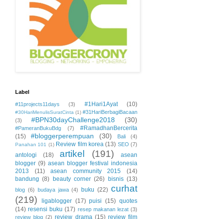
Label
#1Hari1Ayat
(10)
#11projects11days
(3)
#31HariBerbagiBacaan
#30HariMenulisSuratCinta
(1)
#BPN30dayChallenge2018
(30)
(3)
#RamadhanBercerita
#PameranBukuBdg
(7)
#bloggerperempuan
(30)
(15)
Bali
(4)
Review film korea
(13)
SEO
(7)
Panahan 101
(1)
artikel
(191)
antologi
(18)
asean
blogger
(9)
asean blogger festival indonesia
2013
(11)
asean community 2015
(14)
bandung
(8)
beauty corner
(26)
bisnis
(13)
curhat
buku
(22)
blog
(6)
budaya jawa
(4)
(219)
ligablogger
(17)
puisi
(15)
quotes
(14)
resensi buku
(17)
resep makanan lezat
(3)
review drama
(15)
review film
review blog
(2)