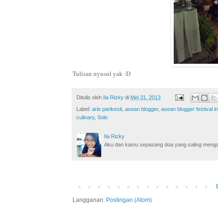
Tulisan nyusul yak :D
Ditulis oleh
Ila Rizky
di
Mei 31, 2013
Label:
arie parikesit
,
asean blogger
,
asean blogger festival 
culinary
,
Solo
Ila Rizky
Aku dan kamu sepasang doa yang saling mengamin
Langganan:
Postingan (Atom)