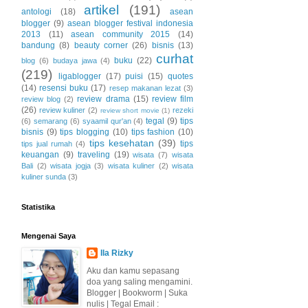
artikel
(191)
antologi
(18)
asean
blogger
(9)
asean blogger festival indonesia
2013
(11)
asean community 2015
(14)
bandung
(8)
beauty corner
(26)
bisnis
(13)
curhat
buku
(22)
blog
(6)
budaya jawa
(4)
(219)
ligablogger
(17)
puisi
(15)
quotes
(14)
resensi buku
(17)
resep makanan lezat
(3)
review drama
(15)
review film
review blog
(2)
(26)
review kuliner
(2)
rezeki
review short movie
(1)
tegal
(9)
tips
(6)
semarang
(6)
syaamil qur'an
(4)
bisnis
(9)
tips blogging
(10)
tips fashion
(10)
tips kesehatan
(39)
tips
tips jual rumah
(4)
keuangan
(9)
traveling
(19)
wisata
(7)
wisata
Bali
(2)
wisata jogja
(3)
wisata kuliner
(2)
wisata
kuliner sunda
(3)
Statistika
Mengenai Saya
Ila Rizky
Aku dan kamu sepasang
doa yang saling mengamini.
Blogger | Bookworm | Suka
nulis | Tegal Email :