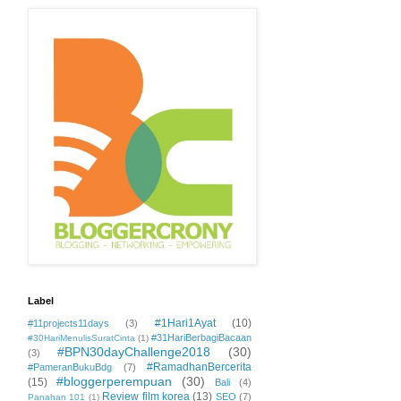
Label
#1Hari1Ayat
(10)
#11projects11days
(3)
#31HariBerbagiBacaan
#30HariMenulisSuratCinta
(1)
#BPN30dayChallenge2018
(30)
(3)
#RamadhanBercerita
#PameranBukuBdg
(7)
#bloggerperempuan
(30)
(15)
Bali
(4)
Review film korea
(13)
SEO
(7)
Panahan 101
(1)