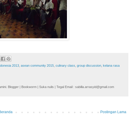
indonesia 2013
,
asean community 2015
,
culinary class
,
group discussion
,
kelana rasa
i. Blogger | Bookworm | Suka nulis | Tegal Email : sabilla.arrasyid@gmail.com
Beranda
Postingan Lama