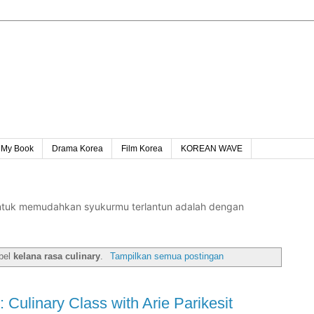
My Book
Drama Korea
Film Korea
KOREAN WAVE
untuk memudahkan syukurmu terlantun adalah dengan
abel
kelana rasa culinary
.
Tampilkan semua postingan
 Culinary Class with Arie Parikesit