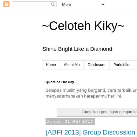
~Celoteh Kiky~
Shine Bright Like a Diamond
Home
About Me
Disclosure
Portofolio
Quote of The Day
Selepas musim yang berganti, cara terbaik 
menyederhanakan harapanmu hari ini.
Tampilkan postingan dengan l
Jumat, 31 Mei 2013
[ABFI 2013] Group Discussion :