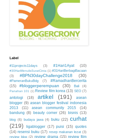
Label
#1Hari1Ayat
(10)
#11projects11days
(3)
#31HariBerbagiBacaan
#30HariMenulisSuratCinta
(1)
#BPN30dayChallenge2018
(30)
(3)
#RamadhanBercerita
#PameranBukuBdg
(7)
#bloggerperempuan
(30)
(15)
Bali
(4)
Review film korea
(13)
SEO
(7)
Panahan 101
(1)
artikel
(191)
antologi
(18)
asean
blogger
(9)
asean blogger festival indonesia
2013
(11)
asean community 2015
(14)
bandung
(8)
beauty corner
(26)
bisnis
(13)
curhat
buku
(22)
blog
(6)
budaya jawa
(4)
(219)
ligablogger
(17)
puisi
(15)
quotes
(14)
resensi buku
(17)
resep makanan lezat
(3)
review drama
(15)
review film
review blog
(2)