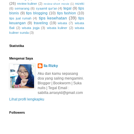
(26)
review kuliner
(2)
rezeki
review short movie
(1)
tegal
(9)
tips
(6)
semarang
(6)
syaamil qur'an
(4)
bisnis
(9)
tips blogging
(10)
tips fashion
(10)
tips kesehatan
(39)
tips
tips jual rumah
(4)
keuangan
(9)
traveling
(19)
wisata
(7)
wisata
Bali
(2)
wisata jogja
(3)
wisata kuliner
(2)
wisata
kuliner sunda
(3)
Statistika
Mengenai Saya
Ila Rizky
Aku dan kamu sepasang
doa yang saling mengamini.
Blogger | Bookworm | Suka
nulis | Tegal Email :
sabilla.arrasyid@gmail.com
Lihat profil lengkapku
Followers