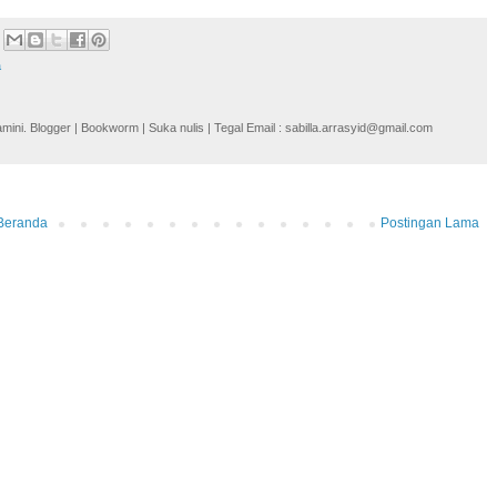
a
i. Blogger | Bookworm | Suka nulis | Tegal Email : sabilla.arrasyid@gmail.com
Beranda
Postingan Lama