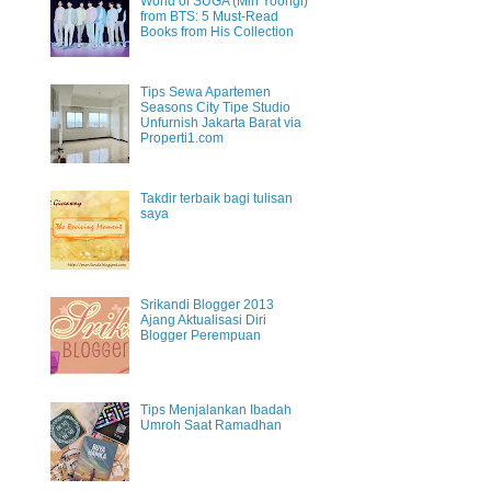
World of SUGA (Min Yoongi)
from BTS: 5 Must-Read
Books from His Collection
Tips Sewa Apartemen
Seasons City Tipe Studio
Unfurnish Jakarta Barat via
Properti1.com
Takdir terbaik bagi tulisan
saya
Srikandi Blogger 2013
Ajang Aktualisasi Diri
Blogger Perempuan
Tips Menjalankan Ibadah
Umroh Saat Ramadhan