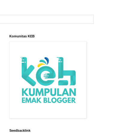
Komunitas KEB
Seedbacklink