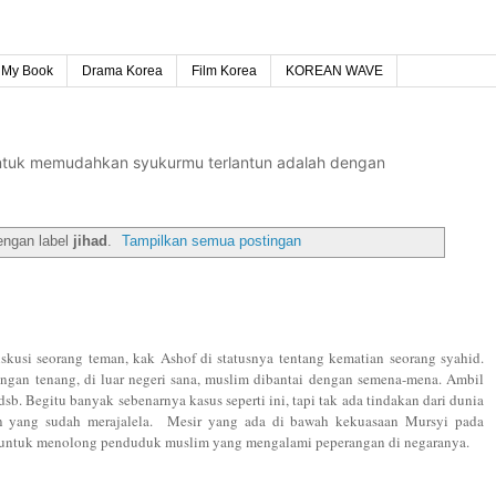
My Book
Drama Korea
Film Korea
KOREAN WAVE
untuk memudahkan syukurmu terlantun adalah dengan
engan label
jihad
.
Tampilkan semua postingan
skusi seorang teman, kak Ashof di statusnya tentang kematian seorang syahid.
engan tenang, di luar negeri sana, muslim dibantai dengan semena-mena. Ambil
, dsb. Begitu banyak sebenarnya kasus seperti ini, tapi tak ada tindakan dari dunia
an yang sudah merajalela. Mesir yang ada di bawah kekuasaan Mursyi pada
ro untuk menolong penduduk muslim yang mengalami peperangan di negaranya.