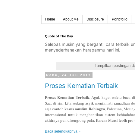
Home
About Me
Disclosure
Portofolio
Quote of The Day
Selepas musim yang berganti, cara terbaik 
menyederhanakan harapanmu hari ini.
Tampilkan postingan d
Rabu, 24 Juli 2013
Proses Kematian Terbaik
Proses Kematian Terbaik
. Agak kaget waktu baca di
Saat di sini kita sedang asyik menikmati ramadhan d
kasus muslim Rohingya
saja contoh
, Palestina, Mesir
internasional untuk menghentikan sistem kebiadab
akhirnya pun dirongrong pula. Karena Mursi lebih p
Baca selengkapnya »