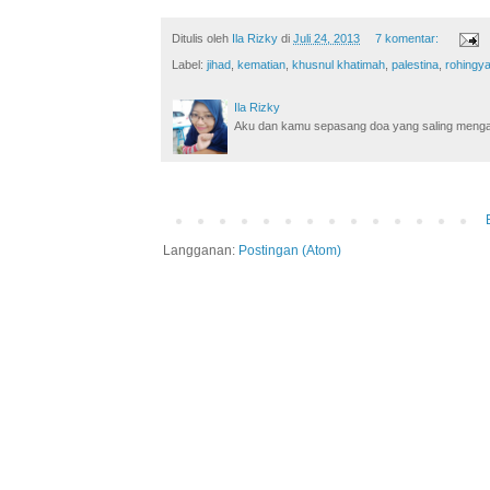
Ditulis oleh
Ila Rizky
di
Juli 24, 2013
7 komentar:
Label:
jihad
,
kematian
,
khusnul khatimah
,
palestina
,
rohingy
Ila Rizky
Aku dan kamu sepasang doa yang saling mengamin
Langganan:
Postingan (Atom)