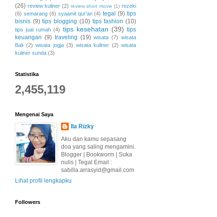
(26)
review kuliner
(2)
rezeki
review short movie
(1)
tegal
(9)
tips
(6)
semarang
(6)
syaamil qur'an
(4)
bisnis
(9)
tips blogging
(10)
tips fashion
(10)
tips kesehatan
(39)
tips
tips jual rumah
(4)
keuangan
(9)
traveling
(19)
wisata
(7)
wisata
Bali
(2)
wisata jogja
(3)
wisata kuliner
(2)
wisata
kuliner sunda
(3)
Statistika
2,455,119
Mengenai Saya
Ila Rizky
Aku dan kamu sepasang
doa yang saling mengamini.
Blogger | Bookworm | Suka
nulis | Tegal Email :
sabilla.arrasyid@gmail.com
Lihat profil lengkapku
Followers