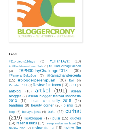
Label
#1Hari1Ayat
(10)
#11projects11days
(3)
#31HariBerbagiBacaan
#30HariMenulisSuratCinta
(1)
#BPN30dayChallenge2018
(30)
(3)
#RamadhanBercerita
#PameranBukuBdg
(7)
#bloggerperempuan
(30)
(15)
Bali
(4)
Review film korea
(13)
SEO
(7)
Panahan 101
(1)
artikel
(191)
antologi
(18)
asean
blogger
(9)
asean blogger festival indonesia
2013
(11)
asean community 2015
(14)
bandung
(8)
beauty corner
(26)
bisnis
(13)
curhat
buku
(22)
blog
(6)
budaya jawa
(4)
(219)
ligablogger
(17)
puisi
(15)
quotes
(14)
resensi buku
(17)
resep makanan lezat
(3)
review drama
(15)
review film
review blog
(2)