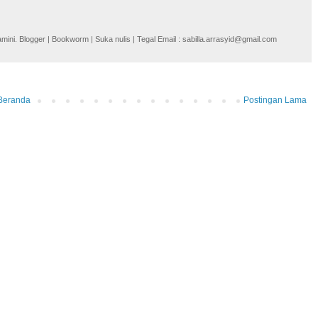
i. Blogger | Bookworm | Suka nulis | Tegal Email : sabilla.arrasyid@gmail.com
Beranda
Postingan Lama