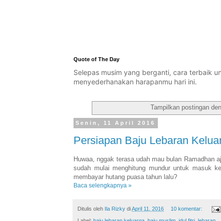
Quote of The Day
Selepas musim yang berganti, cara terbaik 
menyederhanakan harapanmu hari ini.
Tampilkan postingan de
Senin, 11 April 2016
Persiapan Baju Lebaran Kelua
Huwaa, nggak terasa udah mau bulan Ramadhan aja
sudah mulai menghitung mundur untuk masuk ke
membayar hutang puasa tahun lalu?
Baca selengkapnya »
Ditulis oleh
Ila Rizky
di
April 11, 2016
10 komentar:
Label:
baju lebaran keluarga
,
baju muslim
,
idul fitri
,
lebaran