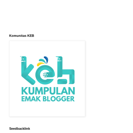
Komunitas KEB
Seedbacklink