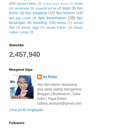
(26)
review kuliner
(2)
rezeki
review short movie
(1)
tegal
(9)
tips
(6)
semarang
(6)
syaamil qur'an
(4)
bisnis
(9)
tips blogging
(10)
tips fashion
(10)
tips kesehatan
(39)
tips
tips jual rumah
(4)
keuangan
(9)
traveling
(19)
wisata
(7)
wisata
Bali
(2)
wisata jogja
(3)
wisata kuliner
(2)
wisata
kuliner sunda
(3)
Statistika
2,457,940
Mengenai Saya
Ila Rizky
Aku dan kamu sepasang
doa yang saling mengamini.
Blogger | Bookworm | Suka
nulis | Tegal Email :
sabilla.arrasyid@gmail.com
Lihat profil lengkapku
Followers