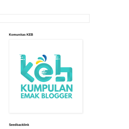
Komunitas KEB
Seedbacklink