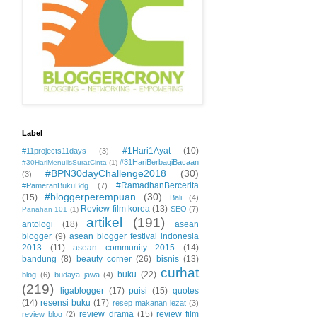
Label
#1Hari1Ayat
(10)
#11projects11days
(3)
#31HariBerbagiBacaan
#30HariMenulisSuratCinta
(1)
#BPN30dayChallenge2018
(30)
(3)
#RamadhanBercerita
#PameranBukuBdg
(7)
#bloggerperempuan
(30)
(15)
Bali
(4)
Review film korea
(13)
SEO
(7)
Panahan 101
(1)
artikel
(191)
antologi
(18)
asean
blogger
(9)
asean blogger festival indonesia
2013
(11)
asean community 2015
(14)
bandung
(8)
beauty corner
(26)
bisnis
(13)
curhat
buku
(22)
blog
(6)
budaya jawa
(4)
(219)
ligablogger
(17)
puisi
(15)
quotes
(14)
resensi buku
(17)
resep makanan lezat
(3)
review drama
(15)
review film
review blog
(2)