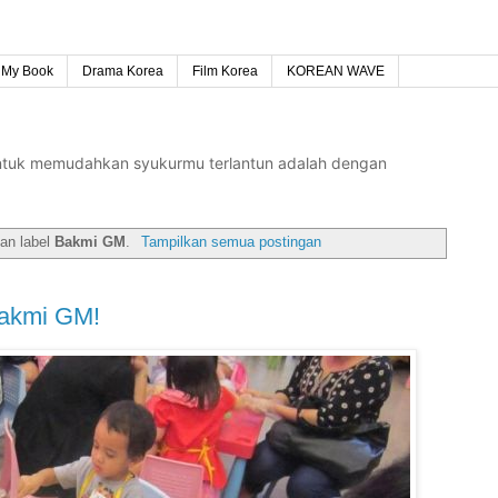
My Book
Drama Korea
Film Korea
KOREAN WAVE
untuk memudahkan syukurmu terlantun adalah dengan
an label
Bakmi GM
.
Tampilkan semua postingan
Bakmi GM!