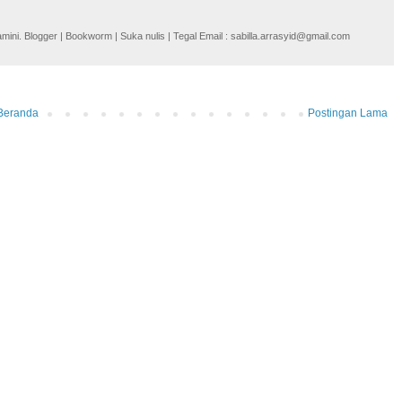
i. Blogger | Bookworm | Suka nulis | Tegal Email : sabilla.arrasyid@gmail.com
Beranda
Postingan Lama