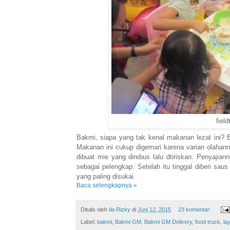
fiel
Bakmi, siapa yang tak kenal makanan lezat ini? 
Makanan ini cukup digemari karena varian olah
dibuat mie yang direbus lalu dtiriskan. Penyaji
sebagai pelengkap. Setelah itu tinggal diberi sau
yang paling disukai.
Baca selengkapnya »
Ditulis oleh
Ila Rizky
di
Juni 12, 2015
23 komentar:
Label:
bakmi
,
Bakmi GM
,
Bakmi GM Delivery
,
food truck
,
la