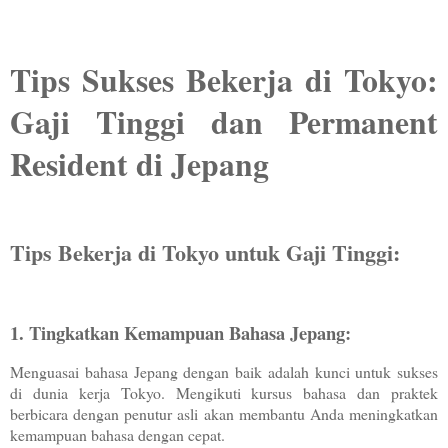
Tips Sukses Bekerja di Tokyo:
Gaji Tinggi dan Permanent
Resident di Jepang
Tips Bekerja di Tokyo untuk Gaji Tinggi:
1. Tingkatkan Kemampuan Bahasa Jepang:
Menguasai bahasa Jepang dengan baik adalah kunci untuk sukses
di dunia kerja Tokyo. Mengikuti kursus bahasa dan praktek
berbicara dengan penutur asli akan membantu Anda meningkatkan
kemampuan bahasa dengan cepat.