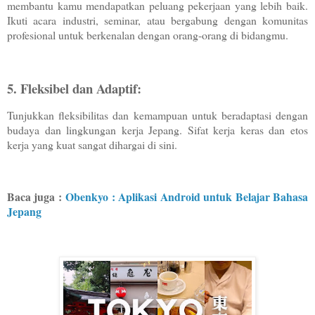
membantu kamu mendapatkan peluang pekerjaan yang lebih baik.
Ikuti acara industri, seminar, atau bergabung dengan komunitas
profesional untuk berkenalan dengan orang-orang di bidangmu.
5. Fleksibel dan Adaptif:
Tunjukkan fleksibilitas dan kemampuan untuk beradaptasi dengan
budaya dan lingkungan kerja Jepang. Sifat kerja keras dan etos
kerja yang kuat sangat dihargai di sini.
Baca juga :
Obenkyo : Aplikasi Android untuk Belajar Bahasa
Jepang