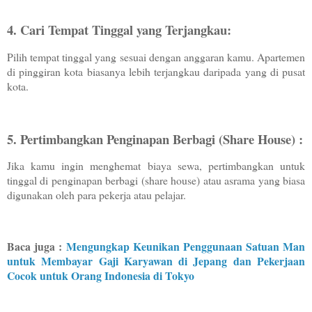
4. Cari Tempat Tinggal yang Terjangkau:
Pilih tempat tinggal yang sesuai dengan anggaran kamu. Apartemen
di pinggiran kota biasanya lebih terjangkau daripada yang di pusat
kota.
5. Pertimbangkan Penginapan Berbagi (Share House) :
Jika kamu ingin menghemat biaya sewa, pertimbangkan untuk
tinggal di penginapan berbagi (share house) atau asrama yang biasa
digunakan oleh para pekerja atau pelajar.
Baca juga :
Mengungkap Keunikan Penggunaan Satuan Man
untuk Membayar Gaji Karyawan di Jepang dan Pekerjaan
Cocok untuk Orang Indonesia di Tokyo