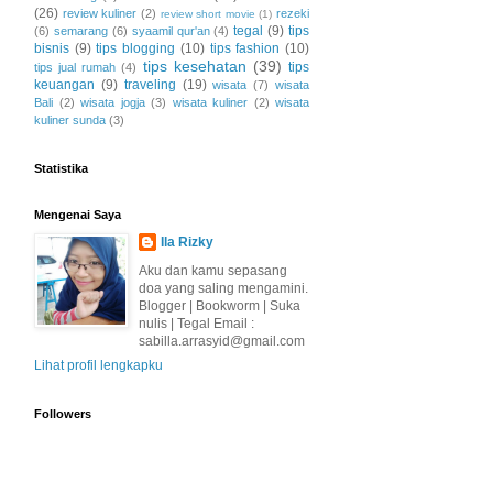
(26)
review kuliner
(2)
rezeki
review short movie
(1)
tegal
(9)
tips
(6)
semarang
(6)
syaamil qur'an
(4)
bisnis
(9)
tips blogging
(10)
tips fashion
(10)
tips kesehatan
(39)
tips
tips jual rumah
(4)
keuangan
(9)
traveling
(19)
wisata
(7)
wisata
Bali
(2)
wisata jogja
(3)
wisata kuliner
(2)
wisata
kuliner sunda
(3)
Statistika
Mengenai Saya
Ila Rizky
Aku dan kamu sepasang
doa yang saling mengamini.
Blogger | Bookworm | Suka
nulis | Tegal Email :
sabilla.arrasyid@gmail.com
Lihat profil lengkapku
Followers