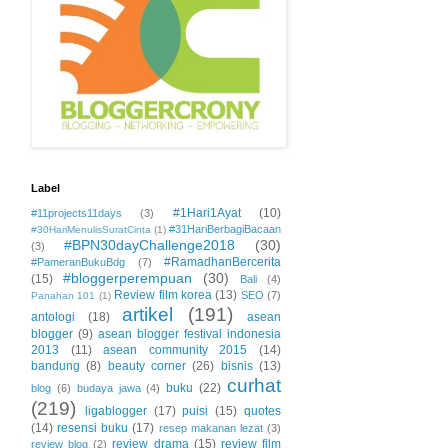
Label
#1Hari1Ayat
(10)
#11projects11days
(3)
#31HariBerbagiBacaan
#30HariMenulisSuratCinta
(1)
#BPN30dayChallenge2018
(30)
(3)
#RamadhanBercerita
#PameranBukuBdg
(7)
#bloggerperempuan
(30)
(15)
Bali
(4)
Review film korea
(13)
SEO
(7)
Panahan 101
(1)
artikel
(191)
antologi
(18)
asean
blogger
(9)
asean blogger festival indonesia
2013
(11)
asean community 2015
(14)
bandung
(8)
beauty corner
(26)
bisnis
(13)
curhat
buku
(22)
blog
(6)
budaya jawa
(4)
(219)
ligablogger
(17)
puisi
(15)
quotes
(14)
resensi buku
(17)
resep makanan lezat
(3)
review drama
(15)
review film
review blog
(2)