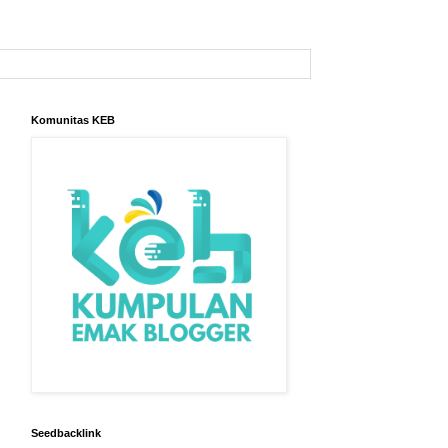
Komunitas KEB
Seedbacklink