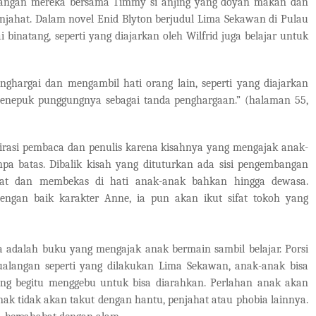
alangan mereka bersama Timmy si anjing yang doyan makan dan
ahat. Dalam novel Enid Blyton berjudul Lima Sekawan di Pulau
 binatang, seperti yang diajarkan oleh Wilfrid juga belajar untuk
ghargai dan mengambil hati orang lain, seperti yang diajarkan
n menepuk punggungnya sebagai tanda penghargaan.” (halaman 55,
 pembaca dan penulis karena kisahnya yang mengajak anak-
a batas. Dibalik kisah yang dituturkan ada sisi pengembangan
gat dan membekas di hati anak-anak bahkan hingga dewasa.
engan baik karakter Anne, ia pun akan ikut sifat tokoh yang
ah buku yang mengajak anak bermain sambil belajar. Porsi
alangan seperti yang dilakukan Lima Sekawan, anak-anak bisa
ang begitu menggebu untuk bisa diarahkan. Perlahan anak akan
ak tidak akan takut dengan hantu, penjahat atau phobia lainnya.