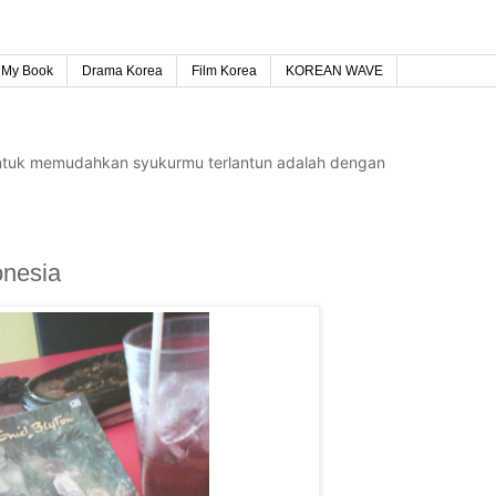
My Book
Drama Korea
Film Korea
KOREAN WAVE
untuk memudahkan syukurmu terlantun adalah dengan
onesia