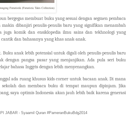
geng Futuristik (Futuristic Tales Collection)
n bergegas membuat buku yang sesuai dengan segmen pembaca
n makin dibanjiri penulis-penulis baru yang signifikan menambah
a juga komik dan ensiklopedia ilmu sains dan tekhnologi yang
g cantik dan bahasanya yang khas anak-anak.
anak lebih potensial untuk digali oleh penulis-penulis baru
 dengan pangsa pasar yang menjanjikan. Ada pula seri buku
belajar bahasa Inggris dengan lebih menyenangkan.
l ada ruang khusus kids corner untuk bacaan anak. Di mana
g sekolah dan membaca buku di tempat maupun dipinjam. Jika
g, saya optimis Indonesia akan jauh lebih baik karena generasi
 IKAPI JABAR - Syaamil Quran #PameranBukuBdg2014