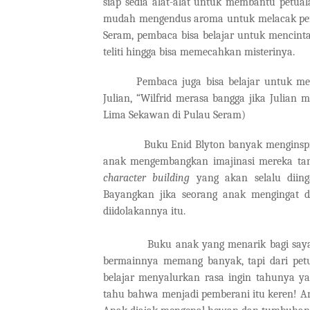
siap sedia alat-alat untuk membantu petu
mudah mengendus aroma untuk melacak penj
Seram, pembaca bisa belajar untuk mencintai
teliti hingga bisa memecahkan misterinya.
Pembaca juga bisa belajar untuk men
Julian, “Wilfrid merasa bangga jika Julia
Lima Sekawan di Pulau Seram)
Buku Enid Blyton banyak menginspirasi
anak mengembangkan imajinasi mereka tanp
character building
yang akan selalu diin
Bayangkan jika seorang anak mengingat d
diidolakannya itu.
Buku anak yang menarik bagi saya adal
bermainnya memang banyak, tapi dari petu
belajar menyalurkan rasa ingin tahunya y
tahu bahwa menjadi pemberani itu keren! An