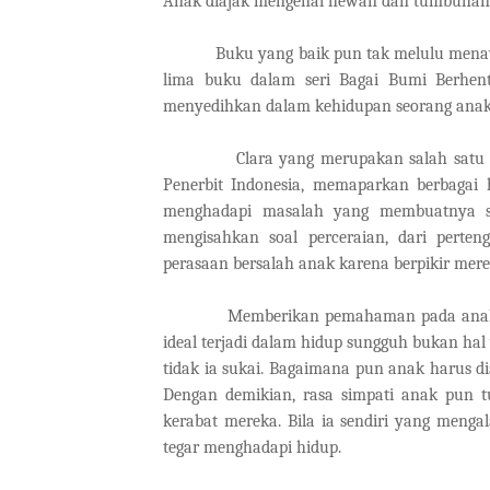
Anak diajak mengenal hewan dan tumbuhan,
Buku yang baik pun tak melulu menawarkan
lima buku dalam seri Bagai Bumi Berhent
menyedihkan dalam kehidupan seorang anak, s
Clara yang merupakan salah satu penul
Penerbit Indonesia, memaparkan berbagai
menghadapi masalah yang membuatnya se
mengisahkan soal perceraian, dari perte
perasaan bersalah anak karena berpikir mer
Memberikan pemahaman pada anak denga
ideal terjadi dalam hidup sungguh bukan ha
tidak ia sukai. Bagaimana pun anak harus d
Dengan demikian, rasa simpati anak pun t
kerabat mereka. Bila ia sendiri yang men
tegar menghadapi hidup.