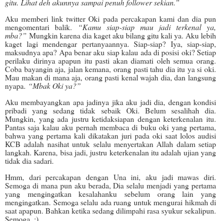
gitu. Lihat deh akunnya sampai penuh follower sekian.”
Aku memberi link twitter Oki pada percakapan kami dan dia pun
mengomentari balik.
“Kamu siap-siap mau jadi terkenal ya,
mba?”
Mungkin karena dia kaget aku bilang gitu kali ya. Aku lebih
kaget lagi mendengar pertanyaannya. Siap-siap? Iya, siap-siap,
maksudnya apa? Apa benar aku siap kalau ada di posisi oki? Setiap
perilaku dirinya apapun itu pasti akan diamati oleh semua orang.
Coba bayangin aja, jalan kemana, orang pasti tahu dia itu ya si oki.
Mau makan di mana aja, orang pasti kenal wajah dia, dan langsung
nyapa.
“Mbak Oki ya?”
Aku membayangkan apa jadinya jika aku jadi dia, dengan kondisi
pribadi yang sedang tidak sebaik Oki. Belum sesalihah dia.
Mungkin, yang ada justru ketidaksiapan dengan keterkenalan itu.
Pantas saja kalau aku pernah membaca di buku oki yang pertama,
bahwa yang pertama kali dikatakan juri pada oki saat lolos audisi
KCB adalah nasihat untuk selalu menyertakan Allah dalam setiap
langkah. Karena, bisa jadi, justru keterkenalan itu adalah ujian yang
tidak dia sadari.
Hmm, dari percakapan dengan Una ini, aku jadi mawas diri.
Semoga di mana pun aku berada, Dia selalu menjadi yang pertama
yang mengingatkan kesalahanku sebelum orang lain yang
mengingatkan. Semoga selalu ada ruang untuk mengurai hikmah di
saat apapun. Bahkan ketika sedang dilimpahi rasa syukur sekalipun.
Semoga. :)