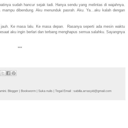
inya sudah hancur sejak tadi. Hanya sendu yang melintas di wajahnya.
ga mampu dibendung. Aku menunduk pasrah. Aku. Ya…aku kalah dengan
 jauh. Ke masa lalu. Ke masa depan. Rasanya seperti ada mesin waktu
saat aku ingin berlari dan terbang menghapus semua salahku. Sayangnya
***
i. Blogger | Bookworm | Suka nulis | Tegal Email : sabilla.arrasyid@gmail.com