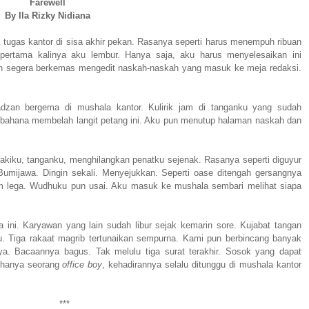
Farewell
By Ila Rizky Nidiana
ugas kantor di sisa akhir pekan. Rasanya seperti harus menempuh ribuan
ertama kalinya aku lembur. Hanya saja, aku harus menyelesaikan ini
n segera berkemas mengedit naskah-naskah yang masuk ke meja redaksi.
dzan bergema di mushala kantor. Kulirik jam di tanganku yang sudah
ahana membelah langit petang ini. Aku pun menutup halaman naskah dan
kiku, tanganku, menghilangkan penatku sejenak. Rasanya seperti diguyur
Bumijawa. Dingin sekali. Menyejukkan. Seperti oase ditengah gersangnya
m lega. Wudhuku pun usai. Aku masuk ke mushala sembari melihat siapa
a ini. Karyawan yang lain sudah libur sejak kemarin sore. Kujabat tangan
ku. Tiga rakaat magrib tertunaikan sempurna. Kami pun berbincang banyak
ya. Bacaannya bagus. Tak melulu tiga surat terakhir. Sosok yang dapat
a hanya seorang
office boy
, kehadirannya selalu ditunggu di mushala kantor
***