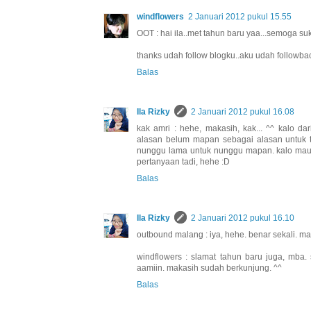
windflowers
2 Januari 2012 pukul 15.55
OOT : hai ila..met tahun baru yaa...semoga suk
thanks udah follow blogku..aku udah followbac
Balas
Ila Rizky
2 Januari 2012 pukul 16.08
kak amri : hehe, makasih, kak... ^^ kalo d
alasan belum mapan sebagai alasan untuk t
nunggu lama untuk nunggu mapan. kalo mau y
pertanyaan tadi, hehe :D
Balas
Ila Rizky
2 Januari 2012 pukul 16.10
outbound malang : iya, hehe. benar sekali. m
windflowers : slamat tahun baru juga, mba.
aamiin. makasih sudah berkunjung. ^^
Balas