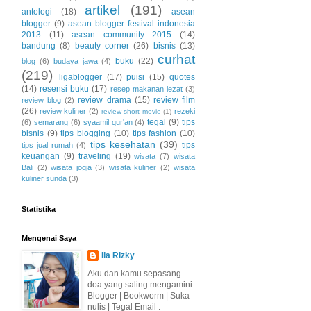
artikel
(191)
antologi
(18)
asean
blogger
(9)
asean blogger festival indonesia
2013
(11)
asean community 2015
(14)
bandung
(8)
beauty corner
(26)
bisnis
(13)
curhat
buku
(22)
blog
(6)
budaya jawa
(4)
(219)
ligablogger
(17)
puisi
(15)
quotes
(14)
resensi buku
(17)
resep makanan lezat
(3)
review drama
(15)
review film
review blog
(2)
(26)
review kuliner
(2)
rezeki
review short movie
(1)
tegal
(9)
tips
(6)
semarang
(6)
syaamil qur'an
(4)
bisnis
(9)
tips blogging
(10)
tips fashion
(10)
tips kesehatan
(39)
tips
tips jual rumah
(4)
keuangan
(9)
traveling
(19)
wisata
(7)
wisata
Bali
(2)
wisata jogja
(3)
wisata kuliner
(2)
wisata
kuliner sunda
(3)
Statistika
Mengenai Saya
Ila Rizky
Aku dan kamu sepasang
doa yang saling mengamini.
Blogger | Bookworm | Suka
nulis | Tegal Email :