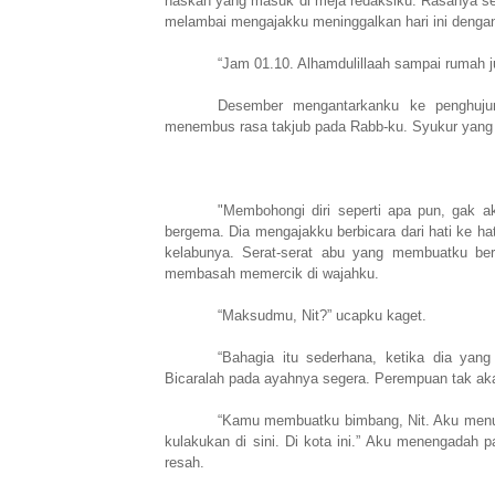
naskah yang masuk di meja redaksiku. Rasanya se
melambai mengajakku meninggalkan hari ini denga
“Jam 01.10. Alhamdulillaah sampai rumah 
Desember mengantarkanku ke penghujun
menembus rasa takjub pada Rabb-ku. Syukur yang m
"Membohongi diri seperti apa pun, gak a
bergema. Dia mengajakku berbicara dari hati ke ha
kelabunya. Serat-serat abu yang membuatku bers
membasah memercik di wajahku.
“Maksudmu, Nit?” ucapku kaget.
“Bahagia itu sederhana, ketika dia ya
Bicaralah pada ayahnya segera. Perempuan tak ak
“Kamu membuatku bimbang, Nit. Aku menung
kulakukan di sini. Di kota ini.” Aku menengadah 
resah.