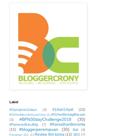
Label
#1Hari1Ayat
(10)
#11projects11days
(3)
#31HariBerbagiBacaan
#30HariMenulisSuratCinta
(1)
#BPN30dayChallenge2018
(30)
(3)
#RamadhanBercerita
#PameranBukuBdg
(7)
#bloggerperempuan
(30)
(15)
Bali
(4)
Review film korea
(13)
SEO
(7)
Panahan 101
(1)