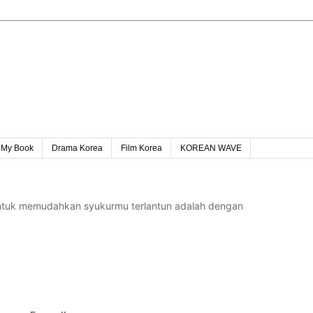
My Book
Drama Korea
Film Korea
KOREAN WAVE
untuk memudahkan syukurmu terlantun adalah dengan