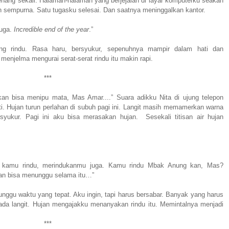
nang sekali. Halaman-halaman yang berjejalan di layar komputerku seakan
n sempurna. Satu tugasku selesai. Dan saatnya meninggalkan kantor.
juga.
Incredible end of the year
.”
g rindu. Rasa haru, bersyukur, sepenuhnya mampir dalam hati dan
enjelma mengurai serat-serat rindu itu makin rapi.
***
kan bisa menipu mata, Mas Amar....” Suara adikku Nita di ujung telepon
ti. Hujan turun perlahan di subuh pagi ini. Langit masih memamerkan warna
yukur. Pagi ini aku bisa merasakan hujan. Sesekali titisan air hujan
ng kamu rindu, merindukanmu juga. Kamu rindu Mbak Anung kan, Mas?
an bisa menunggu selama itu…”
gu waktu yang tepat. Aku ingin, tapi harus bersabar. Banyak yang harus
pada langit. Hujan mengajakku menanyakan rindu itu. Memintalnya menjadi
***