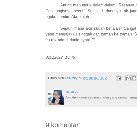
Anung menunduk dalam-dalam. Rasanya hat
Dan tangisnya pecah. Sesak di dadanya tak ju
egoku sendiri. Aku kalah.
Sejauh mana aku sudah berjalan? Sangat
yang mengajakku singgah dari zaman ke zaman. Se
itu tak ada di dunia nyata.(*)
02012012, 10:45
Ditulis oleh
Ila Rizky
di
Januari 02, 2012
Ila Rizky
Aku dan kamu sepasang doa yang saling mengamin
9 komentar: