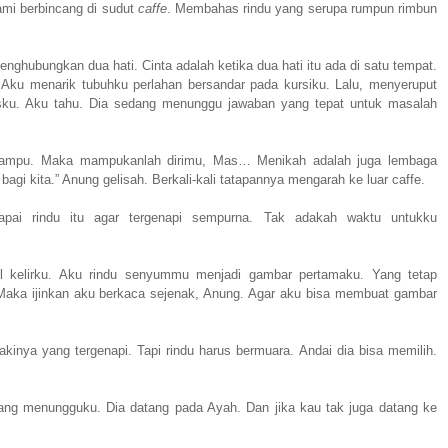
mi berbincang di sudut
caffe
. Membahas rindu yang serupa rumpun rimbun
nghubungkan dua hati. Cinta adalah ketika dua hati itu ada di satu tempat.
ku menarik tubuhku perlahan bersandar pada kursiku. Lalu, menyeruput
ku. Aku tahu. Dia sedang menunggu jawaban yang tepat untuk masalah
 mampu. Maka mampukanlah dirimu, Mas… Menikah adalah juga lembaga
 bagi kita.” Anung gelisah. Berkali-kali tatapannya mengarah ke luar caffe.
pai rindu itu agar tergenapi sempurna. Tak adakah waktu untukku
l kelirku. Aku rindu senyummu menjadi gambar pertamaku. Yang tetap
Maka ijinkan aku berkaca sejenak, Anung. Agar aku bisa membuat gambar
akinya yang tergenapi. Tapi rindu harus bermuara. Andai dia bisa memilih.
ng menungguku. Dia datang pada Ayah. Dan jika kau tak juga datang ke