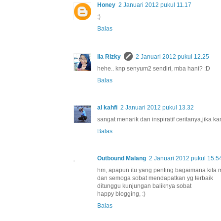
Honey
2 Januari 2012 pukul 11.17
:)
Balas
Ila Rizky
2 Januari 2012 pukul 12.25
hehe.. knp senyum2 sendiri, mba hani? :D
Balas
al kahfi
2 Januari 2012 pukul 13.32
sangat menarik dan inspiratif ceritanya,jika
Balas
Outbound Malang
2 Januari 2012 pukul 15.5
hm, apapun itu yang penting bagaimana kita 
dan semoga sobat mendapatkan yg terbaik
ditunggu kunjungan baliknya sobat
happy blogging, :)
Balas