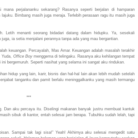
mana perjalananku sekarang? Rasanya seperti berjalan di hamparan
lajuku. Bimbang masih juga meraja. Terlebih perasaan ragu itu masih juga
. Letih menanti seorang bidadari datang dalam hidupku. Ya, sesekali
tih juga, ia setia menjalani perannya tanpa ada yang mau bergantian.
lah keuangan. Percayalah, Mas Amar. Keuangan adalah masalah terakhir
s Yuda,
Office Boy
menggema di telingaku. Rasanya aku kehilangan tempat
 ini bergemuruh. Seperti nasihat yang selama ini sangat aku rindukan.
ihan hidup yang lain, karir, bisnis dan hal-hal lain akan lebih mudah setelah
enjabat tanganku dan pamit berlalu meninggalkanku yang masih termangu
***
ng. Dan aku percaya itu. Diselingi makanan banyak justru membuat kantuk
 masih sibuk di kantor, entah selesai jam berapa. Tubuhku sudah lelah, tapi
bisan. Sampai tak lagi sisa!” Yeah! Akhirnya aku selesai mengedit satu