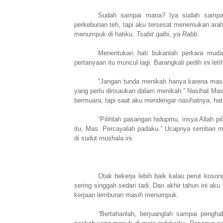
Sudah sampai mana? Iya sudah sampai 
perkebunan teh, tapi aku tersesat menemukan arah 
menumpuk di hatiku.
Tsabit qalbi, ya Rabb
.
Menentukan hati bukanlah perkara mudah
pertanyaan itu muncul lagi. Barangkali pedih ini le
“Jangan tunda menikah hanya karena masa
yang perlu dirisaukan dalam menikah.” Nasihat Ma
bermuara, tapi saat aku mendengar nasihatnya, hati
“Pilihlah pasangan hidupmu, insya Allah pil
itu, Mas. Percayalah padaku.” Ucapnya sembari m
di sudut mushala ini.
Otak bekerja lebih baik kalau perut koso
sering singgah sedari tadi. Dan akhir tahun ini aku
kerjaan lemburan masih menumpuk.
“Bertahanlah, berjuanglah sampai pengha