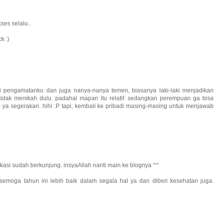
ses selalu..
k :)
ari pengamatanku dan juga nanya-nanya temen, biasanya laki-laki menjadikan
idak menikah dulu. padahal mapan itu relatif. sedangkan perempuan ga bisa
a segerakan. hihi :P tapi, kembali ke pribadi masing-masing untuk menjawab
akasi sudah berkunjung. insyaAllah nanti main ke blognya ^^
 semoga tahun ini lebih baik dalam segala hal ya dan diberi kesehatan juga.