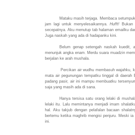
Mataku masih terjaga. Membaca setumpuk t
jam lagi untuk menyelesaikannya.
Hufft!
Bukan p
secepatnya. Aku menutup tab halaman emailku da
Juga naskah yang ada di hadapanku kini.
Belum genap setengah naskah kuedit, a
menunjuk angka enam. Merdu suara muadzin memb
berjalan ke arah mushala.
Percikan air wudhu membasuh wajahku, ka
mata air pegunungan tempatku tinggal di daerah 
padang pasir, air ini mampu membuatku tersenyu
saja yang masih ada di sana.
Hanya tersisa satu orang lelaki di mushal
lelaki itu. Lalu memintanya menjadi imam shalat
hal. Aku takjub dengan pelafalan bacaan shalatn
bertemu ketika maghrib mengisi penjuru. Meski i
ini.