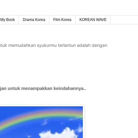
My Book
Drama Korea
Film Korea
KOREAN WAVE
untuk memudahkan syukurmu terlantun adalah dengan
jan untuk menampakkan keindahannya..