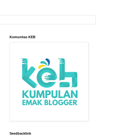
Komunitas KEB
Seedbacklink