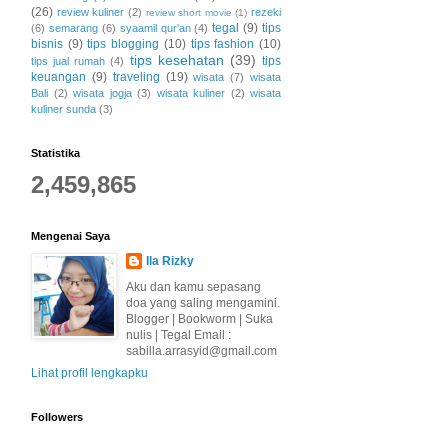
(26)
review kuliner
(2)
rezeki
review short movie
(1)
tegal
(9)
tips
(6)
semarang
(6)
syaamil qur'an
(4)
bisnis
(9)
tips blogging
(10)
tips fashion
(10)
tips kesehatan
(39)
tips
tips jual rumah
(4)
keuangan
(9)
traveling
(19)
wisata
(7)
wisata
Bali
(2)
wisata jogja
(3)
wisata kuliner
(2)
wisata
kuliner sunda
(3)
Statistika
2,459,865
Mengenai Saya
Ila Rizky
Aku dan kamu sepasang
doa yang saling mengamini.
Blogger | Bookworm | Suka
nulis | Tegal Email :
sabilla.arrasyid@gmail.com
Lihat profil lengkapku
Followers