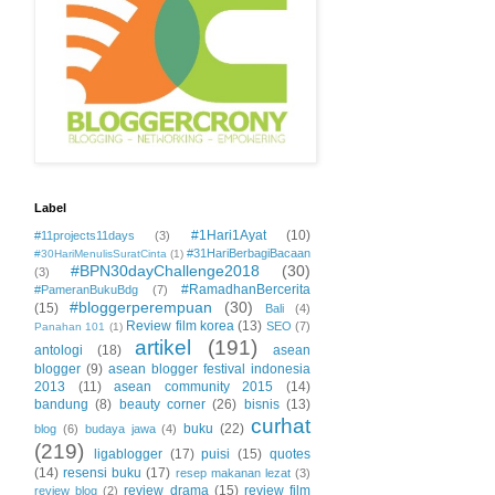
Label
#1Hari1Ayat
(10)
#11projects11days
(3)
#31HariBerbagiBacaan
#30HariMenulisSuratCinta
(1)
#BPN30dayChallenge2018
(30)
(3)
#RamadhanBercerita
#PameranBukuBdg
(7)
#bloggerperempuan
(30)
(15)
Bali
(4)
Review film korea
(13)
SEO
(7)
Panahan 101
(1)
artikel
(191)
antologi
(18)
asean
blogger
(9)
asean blogger festival indonesia
2013
(11)
asean community 2015
(14)
bandung
(8)
beauty corner
(26)
bisnis
(13)
curhat
buku
(22)
blog
(6)
budaya jawa
(4)
(219)
ligablogger
(17)
puisi
(15)
quotes
(14)
resensi buku
(17)
resep makanan lezat
(3)
review drama
(15)
review film
review blog
(2)