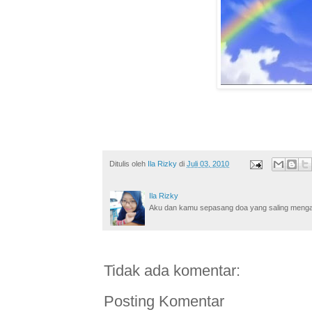
Ditulis oleh
Ila Rizky
di
Juli 03, 2010
Ila Rizky
Aku dan kamu sepasang doa yang saling mengamin
Tidak ada komentar:
Posting Komentar