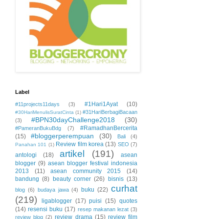
Label
#1Hari1Ayat
(10)
#11projects11days
(3)
#31HariBerbagiBacaan
#30HariMenulisSuratCinta
(1)
#BPN30dayChallenge2018
(30)
(3)
#RamadhanBercerita
#PameranBukuBdg
(7)
#bloggerperempuan
(30)
(15)
Bali
(4)
Review film korea
(13)
SEO
(7)
Panahan 101
(1)
artikel
(191)
antologi
(18)
asean
blogger
(9)
asean blogger festival indonesia
2013
(11)
asean community 2015
(14)
bandung
(8)
beauty corner
(26)
bisnis
(13)
curhat
buku
(22)
blog
(6)
budaya jawa
(4)
(219)
ligablogger
(17)
puisi
(15)
quotes
(14)
resensi buku
(17)
resep makanan lezat
(3)
review drama
(15)
review film
review blog
(2)