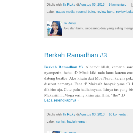
Ditulis oleh
Ila Rizky
di
Agustus 03, 2013
9 komentar:
Label:
gagas media
,
resensi buku
,
review buku
,
review buk
Ila Rizky
Aku dan kamu sepasang doa yang saling mengamin
Berkah Ramadhan #3
Berkah Ramadhan #3
. Alhamdulillah, kemarin so
nyamperin, hehe. :D Mbak kiki rada lama karena eman
dateng buatku. Aku kirain dari Mba Nunu, karena pe
disebut namanya. Eaaa :P Makasih banyak yaaa :D Ka
dikirim aja. Cute pula hadiahnyaaa. Isinya tas yang b
Makasiiihh, Moga sering kirim aja. Hihi. *lho? :D
Baca selengkapnya »
Ditulis oleh
Ila Rizky
di
Agustus 03, 2013
10 komentar:
Label:
curhat
,
hadiah teman