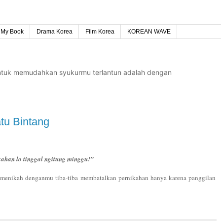
My Book
Drama Korea
Film Korea
KOREAN WAVE
untuk memudahkan syukurmu terlantun adalah dengan
tu Bintang
kahan lo tinggal ngitung minggu!”
t menikah denganmu tiba-tiba membatalkan pernikahan hanya karena panggilan