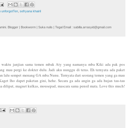
u unforgotTen
,
sefryana khairil
i. Blogger | Bookworm | Suka nulis | Tegal Email : sabilla.arrasyid@gmail.com
re waktu janjian sama temen mbak Aty yang namanya mba Kiki ada pak pos
g mau pergi ke dokter dulu. Jadi aku nunggu di teras. Eh ternyata ada paket
kan lalu sempet menang GA mba Nunu. Ternyata dari seorang temen yang ga mau
get lho dapet paketan gini, hehe. Secara ga ada angin ga ada hujan tau-tau
isa dilipat, magnet kulkas, mousepad, mascara sama pensil mata. Love this much!