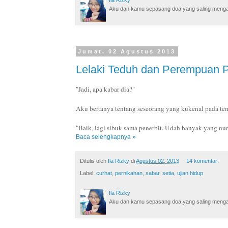
Ila Rizky
Aku dan kamu sepasang doa yang saling mengamin
Jumat, 02 Agustus 2013
Lelaki Teduh dan Perempuan 
"Jadi, apa kabar dia?"
Aku bertanya tentang seseorang yang kukenal pada t
"Baik, lagi sibuk sama penerbit. Udah banyak yang nu
Baca selengkapnya »
Ditulis oleh
Ila Rizky
di
Agustus 02, 2013
14 komentar:
Label:
curhat
,
pernikahan
,
sabar
,
setia
,
ujian hidup
Ila Rizky
Aku dan kamu sepasang doa yang saling mengamin