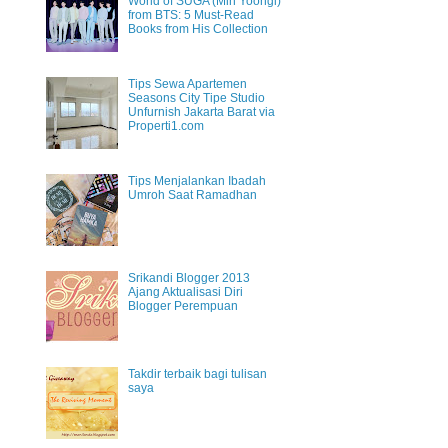
World of SUGA (Min Yoongi)
from BTS: 5 Must-Read
Books from His Collection
Tips Sewa Apartemen
Seasons City Tipe Studio
Unfurnish Jakarta Barat via
Properti1.com
Tips Menjalankan Ibadah
Umroh Saat Ramadhan
Srikandi Blogger 2013
Ajang Aktualisasi Diri
Blogger Perempuan
Takdir terbaik bagi tulisan
saya