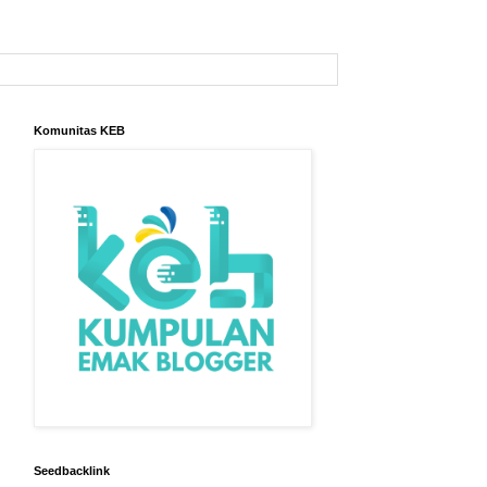
Komunitas KEB
Seedbacklink