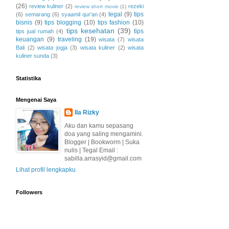
(26)
review kuliner
(2)
rezeki
review short movie
(1)
tegal
(9)
tips
(6)
semarang
(6)
syaamil qur'an
(4)
bisnis
(9)
tips blogging
(10)
tips fashion
(10)
tips kesehatan
(39)
tips
tips jual rumah
(4)
keuangan
(9)
traveling
(19)
wisata
(7)
wisata
Bali
(2)
wisata jogja
(3)
wisata kuliner
(2)
wisata
kuliner sunda
(3)
Statistika
Mengenai Saya
Ila Rizky
Aku dan kamu sepasang
doa yang saling mengamini.
Blogger | Bookworm | Suka
nulis | Tegal Email :
sabilla.arrasyid@gmail.com
Lihat profil lengkapku
Followers