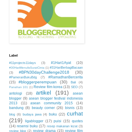
Label
#1Hari1Ayat
(10)
#11projects11days
(3)
#31HariBerbagiBacaan
#30HariMenulisSuratCinta
(1)
#BPN30dayChallenge2018
(30)
(3)
#RamadhanBercerita
#PameranBukuBdg
(7)
#bloggerperempuan
(30)
(15)
Bali
(4)
Review film korea
(13)
SEO
(7)
Panahan 101
(1)
artikel
(191)
antologi
(18)
asean
blogger
(9)
asean blogger festival indonesia
2013
(11)
asean community 2015
(14)
bandung
(8)
beauty corner
(26)
bisnis
(13)
curhat
buku
(22)
blog
(6)
budaya jawa
(4)
(219)
ligablogger
(17)
puisi
(15)
quotes
(14)
resensi buku
(17)
resep makanan lezat
(3)
review drama
(15)
review film
review blog
(2)