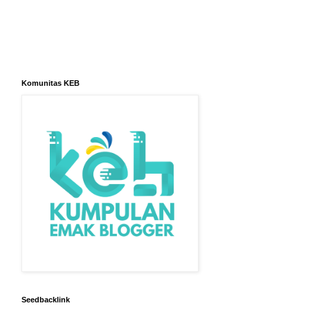
Komunitas KEB
Seedbacklink