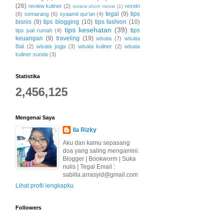
(26)
review kuliner
(2)
rezeki
review short movie
(1)
tegal
(9)
tips
(6)
semarang
(6)
syaamil qur'an
(4)
bisnis
(9)
tips blogging
(10)
tips fashion
(10)
tips kesehatan
(39)
tips
tips jual rumah
(4)
keuangan
(9)
traveling
(19)
wisata
(7)
wisata
Bali
(2)
wisata jogja
(3)
wisata kuliner
(2)
wisata
kuliner sunda
(3)
Statistika
2,456,125
Mengenai Saya
Ila Rizky
Aku dan kamu sepasang
doa yang saling mengamini.
Blogger | Bookworm | Suka
nulis | Tegal Email :
sabilla.arrasyid@gmail.com
Lihat profil lengkapku
Followers