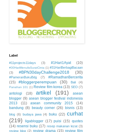
Label
#1Hari1Ayat
(10)
#11projects11days
(3)
#31HariBerbagiBacaan
#30HariMenulisSuratCinta
(1)
#BPN30dayChallenge2018
(30)
(3)
#RamadhanBercerita
#PameranBukuBdg
(7)
#bloggerperempuan
(30)
(15)
Bali
(4)
Review film korea
(13)
SEO
(7)
Panahan 101
(1)
artikel
(191)
antologi
(18)
asean
blogger
(9)
asean blogger festival indonesia
2013
(11)
asean community 2015
(14)
bandung
(8)
beauty corner
(26)
bisnis
(13)
curhat
buku
(22)
blog
(6)
budaya jawa
(4)
(219)
ligablogger
(17)
puisi
(15)
quotes
(14)
resensi buku
(17)
resep makanan lezat
(3)
review drama
(15)
review film
review blog
(2)