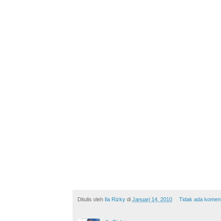
Ditulis oleh
Ila Rizky
di
Januari 14, 2010
Tidak ada komen