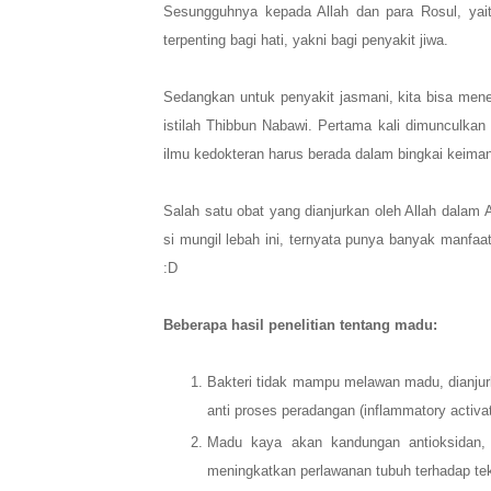
Sesungguhnya kepada Allah dan para Rosul, yai
terpenting bagi hati, yakni bagi penyakit jiwa.
Sedangkan untuk penyakit jasmani, kita bisa mene
istilah Thibbun Nabawi. Pertama kali dimunculka
ilmu kedokteran harus berada dalam bingkai keimana
Salah satu obat yang dianjurkan oleh Allah dalam 
si mungil lebah ini, ternyata punya banyak manfa
:D
Beberapa hasil penelitian tentang madu:
Bakteri tidak mampu melawan madu, dianju
anti proses peradangan (inflammatory activat
Madu kaya akan kandungan antioksidan, A
meningkatkan perlawanan tubuh terhadap teka