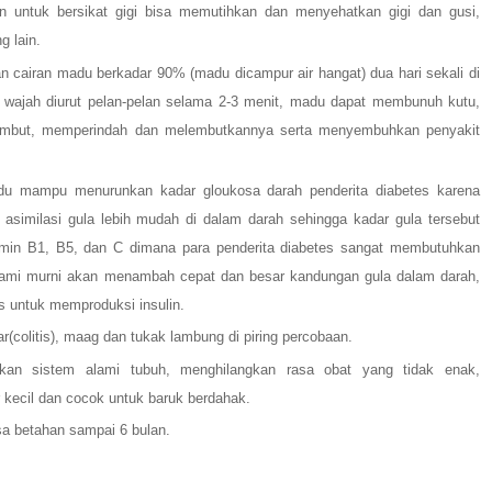
n untuk bersikat gigi bisa memutihkan dan menyehatkan gigi dan gusi,
 lain.
 cairan madu berkadar 90% (madu dicampur air hangat) dua hari sekali di
an wajah diurut pelan-pelan selama 2-3 menit, madu dapat membunuh kutu,
ambut, memperindah dan melembutkannya serta menyembuhkan penyakit
u mampu menurunkan kadar gloukosa darah penderita diabetes karena
asimilasi gula lebih mudah di dalam darah sehingga kadar gula tersebut
vitamin B1, B5, dan C dimana para penderita diabetes sangat membutuhkan
 alami murni akan menambah cepat dan besar kandungan gula dalam darah,
s untuk memproduksi insulin.
(colitis), maag dan tukak lambung di piring percobaan.
tkan sistem alami tubuh, menghilangkan rasa obat yang tidak enak,
 kecil dan cocok untuk baruk berdahak.
a betahan sampai 6 bulan.