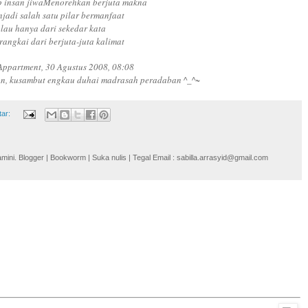
p insan jiwa
Menorehkan berjuta makna
jadi salah satu pilar bermanfaat
lau hanya dari sekedar kata
rangkai dari berjuta-juta kalimat
ppartment, 30 Agustus 2008, 08:08
n, kusambut engkau duhai madrasah peradaban ^_^~
tar:
i. Blogger | Bookworm | Suka nulis | Tegal Email : sabilla.arrasyid@gmail.com