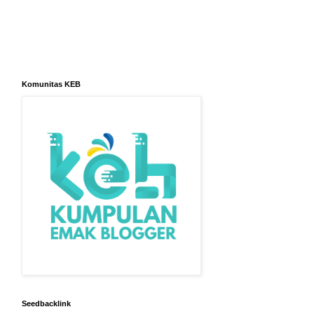
Komunitas KEB
Seedbacklink