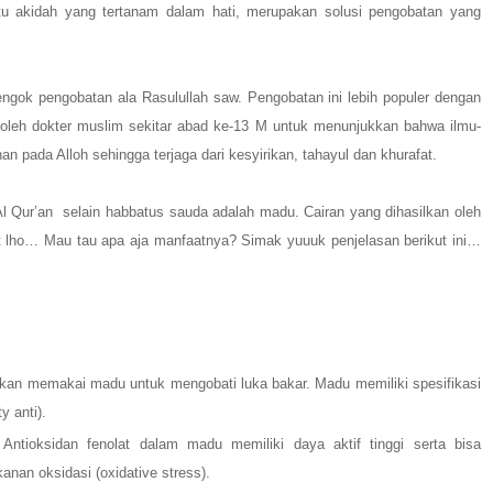
tu akidah yang tertanam dalam hati, merupakan solusi pengobatan yang
ngok pengobatan ala Rasulullah saw. Pengobatan ini lebih populer dengan
n oleh dokter muslim sekitar abad ke-13 M untuk menunjukkan bahwa ilmu-
n pada Alloh sehingga terjaga dari kesyirikan, tahayul dan khurafat.
Al Qur’an selain habbatus sauda adalah madu. Cairan yang dihasilkan oleh
at lho… Mau tau apa aja manfaatnya? Simak yuuuk penjelasan berikut ini…
rkan memakai madu untuk mengobati luka bakar.
Madu memiliki spesifikasi
y anti).
ntioksidan fenolat dalam madu memiliki daya aktif tinggi serta bisa
nan oksidasi (oxidative stress).