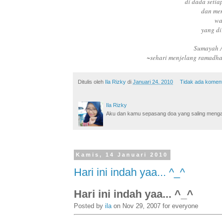
di dada setia
dan men
wa
yang di
Sumayah A
~sehari menjelang ramadha
Ditulis oleh
Ila Rizky
di
Januari 24, 2010
Tidak ada komen
Ila Rizky
Aku dan kamu sepasang doa yang saling mengamin
Kamis, 14 Januari 2010
Hari ini indah yaa... ^_^
Hari ini indah yaa... ^_^
Posted by
ila
on Nov 29, 2007 for everyone