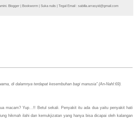
i. Blogger | Bookworm | Suka nulis | Tegal Email : sabilla.arrasyid@gmail.com
i warna, di dalamnya terdapat kesembuhan bagi manusia” (An-Nahl:69).
dua macam? Yup…!! Betul sekali. Penyakit itu ada dua yaitu penyakit hati
ung hikmah ilahi dan kemukjizatan yang hanya bisa dicapai oleh kalangan