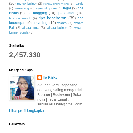
(26)
review kuliner
(2)
rezeki
review short movie
(1)
tegal
(9)
tips
(6)
semarang
(6)
syaamil qur'an
(4)
bisnis
(9)
tips blogging
(10)
tips fashion
(10)
tips kesehatan
(39)
tips
tips jual rumah
(4)
keuangan
(9)
traveling
(19)
wisata
(7)
wisata
Bali
(2)
wisata jogja
(3)
wisata kuliner
(2)
wisata
kuliner sunda
(3)
Statistika
2,457,330
Mengenai Saya
Ila Rizky
Aku dan kamu sepasang
doa yang saling mengamini.
Blogger | Bookworm | Suka
nulis | Tegal Email :
sabilla.arrasyid@gmail.com
Lihat profil lengkapku
Followers